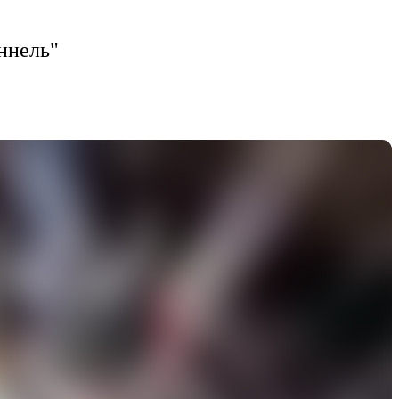
ннель"