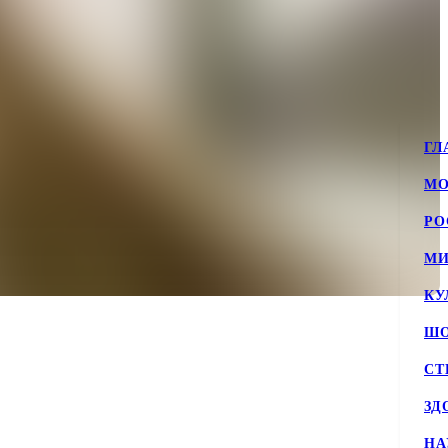
ГЛ
МО
РО
МИ
КУ
ШО
СТ
ЗД
НА