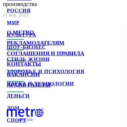
производства
РОССИЯ
11 апр. 2023
МИР
О METRO
КУЛЬТУРА
РЕКЛАМОДАТЕЛЯМ
ШОУ-БИЗНЕС
СОГЛАШЕНИЯ И ПРАВИЛА
СТИЛЬ ЖИЗНИ
КОНТАКТЫ
ЗДОРОВЬЕ И ПСИХОЛОГИЯ
ВАКАНСИИ
НАУКА И ТЕХНОЛОГИИ
АРХИВ ГАЗЕТЫ
ДЕНЬГИ
ДОМ
СПОРТ