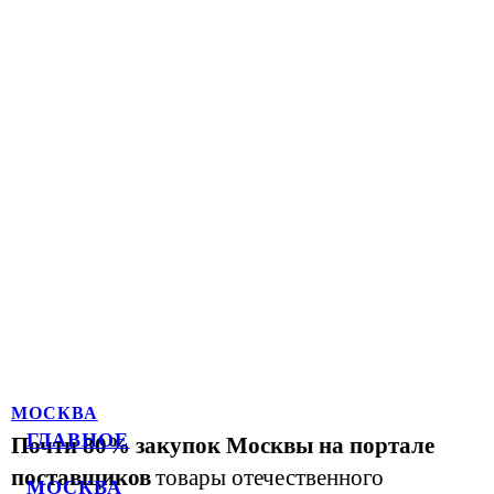
МОСКВА
ГЛАВНОЕ
Почти 80% закупок Москвы на портале
поставщиков
товары отечественного
МОСКВА