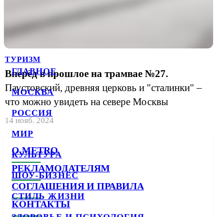
ТУРИЗМ
ГЛАВНОЕ
Вперёд в прошлое на трамвае №27.
Паустовский, древняя церковь и "сталинки" –
МОСКВА
что можно увидеть на севере Москвы
РОССИЯ
14 нояб. 2024
МИР
О METRO
КУЛЬТУРА
РЕКЛАМОДАТЕЛЯМ
ШОУ-БИЗНЕС
СОГЛАШЕНИЯ И ПРАВИЛА
СТИЛЬ ЖИЗНИ
КОНТАКТЫ