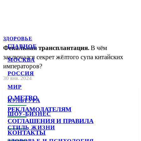
ЗДОРОВЬЕ
ГЛАВНОЕ
Фекальная трансплантация.
В чём
заключался секрет жёлтого супа китайских
МОСКВА
императоров?
РОССИЯ
30 янв. 2024
МИР
О METRO
КУЛЬТУРА
РЕКЛАМОДАТЕЛЯМ
ШОУ-БИЗНЕС
СОГЛАШЕНИЯ И ПРАВИЛА
СТИЛЬ ЖИЗНИ
КОНТАКТЫ