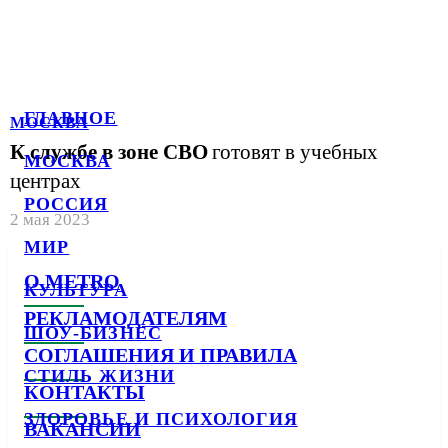
ГЛАВНОЕ
МОСКВА
К службе в зоне СВО
готовят в учебных
МОСКВА
центрах
РОССИЯ
2 мая 2023
МИР
О METRO
КУЛЬТУРА
РЕКЛАМОДАТЕЛЯМ
ШОУ-БИЗНЕС
СОГЛАШЕНИЯ И ПРАВИЛА
СТИЛЬ ЖИЗНИ
КОНТАКТЫ
ЗДОРОВЬЕ И ПСИХОЛОГИЯ
ВАКАНСИИ