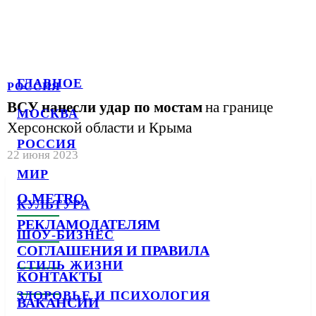
ГЛАВНОЕ
РОССИЯ
ВСУ нанесли удар по мостам
на границе
МОСКВА
Херсонской области и Крыма
РОССИЯ
22 июня 2023
МИР
О METRO
КУЛЬТУРА
РЕКЛАМОДАТЕЛЯМ
ШОУ-БИЗНЕС
СОГЛАШЕНИЯ И ПРАВИЛА
СТИЛЬ ЖИЗНИ
КОНТАКТЫ
ЗДОРОВЬЕ И ПСИХОЛОГИЯ
ВАКАНСИИ