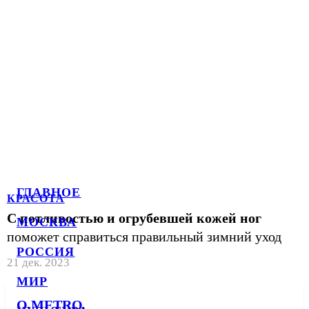
ГЛАВНОЕ
КРАСОТА
С потливостью и огрубевшей кожей ног
МОСКВА
поможет справиться правильный зимний уход
РОССИЯ
21 дек. 2023
МИР
О METRO