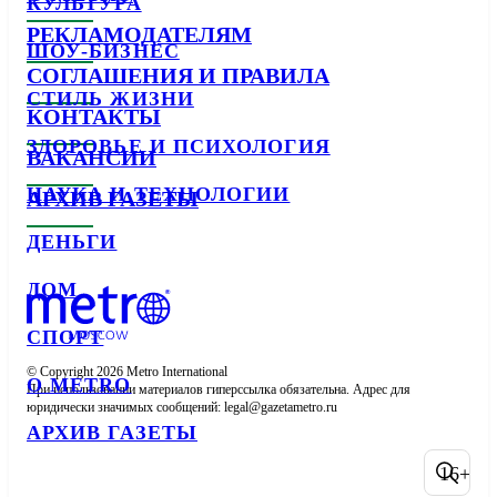
КУЛЬТУРА
РЕКЛАМОДАТЕЛЯМ
ШОУ-БИЗНЕС
СОГЛАШЕНИЯ И ПРАВИЛА
СТИЛЬ ЖИЗНИ
КОНТАКТЫ
ЗДОРОВЬЕ И ПСИХОЛОГИЯ
ВАКАНСИИ
НАУКА И ТЕХНОЛОГИИ
АРХИВ ГАЗЕТЫ
ДЕНЬГИ
ДОМ
СПОРТ
© Copyright 2026 Metro International

О METRO
При использовании материалов гиперссылка обязательна. Адрес для 
юридически значимых сообщений: 
АРХИВ ГАЗЕТЫ
16+