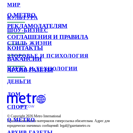
МИР
О METRO
КУЛЬТУРА
РЕКЛАМОДАТЕЛЯМ
ШОУ-БИЗНЕС
СОГЛАШЕНИЯ И ПРАВИЛА
СТИЛЬ ЖИЗНИ
КОНТАКТЫ
ЗДОРОВЬЕ И ПСИХОЛОГИЯ
ВАКАНСИИ
НАУКА И ТЕХНОЛОГИИ
АРХИВ ГАЗЕТЫ
ДЕНЬГИ
ДОМ
СПОРТ
© Copyright 2026 Metro International

О METRO
При использовании материалов гиперссылка обязательна. Адрес для 
юридически значимых сообщений: 
АРХИВ ГАЗЕТЫ