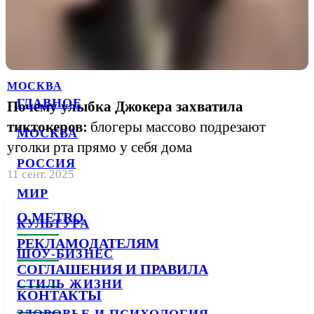
МОСКВА
ГЛАВНОЕ
Почему улыбка Джокера захватила
тиктокеров:
блогеры массово подрезают
МОСКВА
уголки рта прямо у себя дома
РОССИЯ
11 сент. 2025
МИР
О METRO
КУЛЬТУРА
РЕКЛАМОДАТЕЛЯМ
ШОУ-БИЗНЕС
СОГЛАШЕНИЯ И ПРАВИЛА
СТИЛЬ ЖИЗНИ
КОНТАКТЫ