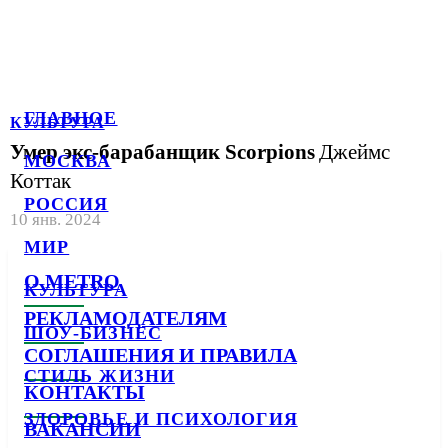
ГЛАВНОЕ
КУЛЬТУРА
Умер экс-барабанщик Scorpions
Джеймс
МОСКВА
Коттак
РОССИЯ
10 янв. 2024
МИР
О METRO
КУЛЬТУРА
РЕКЛАМОДАТЕЛЯМ
ШОУ-БИЗНЕС
СОГЛАШЕНИЯ И ПРАВИЛА
СТИЛЬ ЖИЗНИ
КОНТАКТЫ
ЗДОРОВЬЕ И ПСИХОЛОГИЯ
ВАКАНСИИ