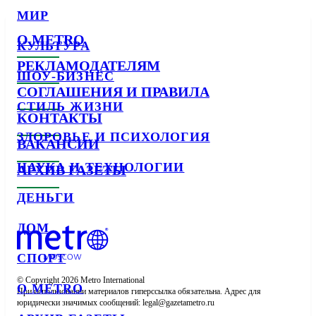
МИР
О METRO
КУЛЬТУРА
РЕКЛАМОДАТЕЛЯМ
ШОУ-БИЗНЕС
СОГЛАШЕНИЯ И ПРАВИЛА
СТИЛЬ ЖИЗНИ
КОНТАКТЫ
ЗДОРОВЬЕ И ПСИХОЛОГИЯ
ВАКАНСИИ
НАУКА И ТЕХНОЛОГИИ
АРХИВ ГАЗЕТЫ
ДЕНЬГИ
ДОМ
СПОРТ
© Copyright 2026 Metro International

О METRO
При использовании материалов гиперссылка обязательна. Адрес для 
юридически значимых сообщений: 