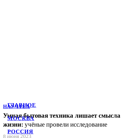
ГЛАВНОЕ
НАУЧТЕХ
Умная бытовая техника лишает смысла
МОСКВА
жизни:
учёные провели исследование
РОССИЯ
8 июня 2023