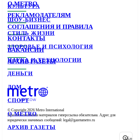
О METRO
КУЛЬТУРА
РЕКЛАМОДАТЕЛЯМ
ШОУ-БИЗНЕС
СОГЛАШЕНИЯ И ПРАВИЛА
СТИЛЬ ЖИЗНИ
КОНТАКТЫ
ЗДОРОВЬЕ И ПСИХОЛОГИЯ
ВАКАНСИИ
НАУКА И ТЕХНОЛОГИИ
АРХИВ ГАЗЕТЫ
ДЕНЬГИ
ДОМ
СПОРТ
© Copyright 2026 Metro International

О METRO
При использовании материалов гиперссылка обязательна. Адрес для 
юридически значимых сообщений: 
АРХИВ ГАЗЕТЫ
16+