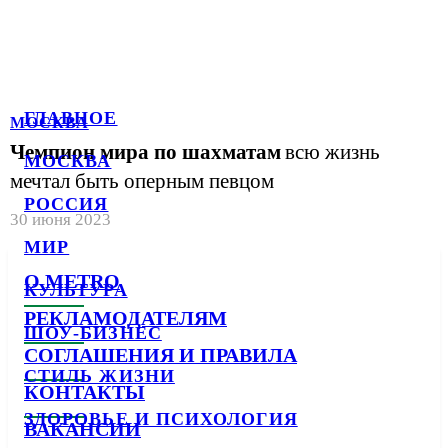
ГЛАВНОЕ
МОСКВА
Чемпион мира по шахматам
всю жизнь
МОСКВА
мечтал быть оперным певцом
РОССИЯ
30 июня 2023
МИР
О METRO
КУЛЬТУРА
РЕКЛАМОДАТЕЛЯМ
ШОУ-БИЗНЕС
СОГЛАШЕНИЯ И ПРАВИЛА
СТИЛЬ ЖИЗНИ
КОНТАКТЫ
ЗДОРОВЬЕ И ПСИХОЛОГИЯ
ВАКАНСИИ