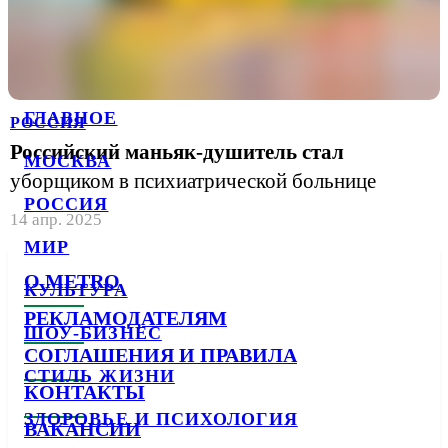
ГЛАВНОЕ
РОССИЯ
Российский маньяк-душитель стал
МОСКВА
уборщиком в психиатрической больнице
РОССИЯ
14 апр. 2025
МИР
О METRO
КУЛЬТУРА
РЕКЛАМОДАТЕЛЯМ
ШОУ-БИЗНЕС
СОГЛАШЕНИЯ И ПРАВИЛА
СТИЛЬ ЖИЗНИ
КОНТАКТЫ
ЗДОРОВЬЕ И ПСИХОЛОГИЯ
ВАКАНСИИ