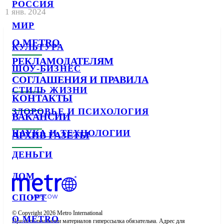
РОССИЯ
1 янв. 2024
МИР
О METRO
КУЛЬТУРА
РЕКЛАМОДАТЕЛЯМ
ШОУ-БИЗНЕС
СОГЛАШЕНИЯ И ПРАВИЛА
СТИЛЬ ЖИЗНИ
КОНТАКТЫ
ЗДОРОВЬЕ И ПСИХОЛОГИЯ
ВАКАНСИИ
НАУКА И ТЕХНОЛОГИИ
АРХИВ ГАЗЕТЫ
ДЕНЬГИ
ДОМ
СПОРТ
© Copyright 2026 Metro International

О METRO
При использовании материалов гиперссылка обязательна. Адрес для 