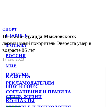
СПОРТ
ГЛАВНОЕ
Не стало Эдуарда Мысловского:
легендарный покоритель Эвереста умер в
МОСКВА
возрасте 86 лет
РОССИЯ
17 дек. 2023
МИР
О METRO
КУЛЬТУРА
РЕКЛАМОДАТЕЛЯМ
ШОУ-БИЗНЕС
СОГЛАШЕНИЯ И ПРАВИЛА
СТИЛЬ ЖИЗНИ
КОНТАКТЫ