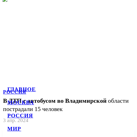
ГЛАВНОЕ
РОССИЯ
В ДТП с автобусом во Владимирской
области
МОСКВА
пострадали 15 человек
РОССИЯ
3 апр. 2024
МИР