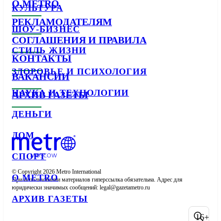
О METRO
КУЛЬТУРА
РЕКЛАМОДАТЕЛЯМ
ШОУ-БИЗНЕС
СОГЛАШЕНИЯ И ПРАВИЛА
СТИЛЬ ЖИЗНИ
КОНТАКТЫ
ЗДОРОВЬЕ И ПСИХОЛОГИЯ
ВАКАНСИИ
НАУКА И ТЕХНОЛОГИИ
АРХИВ ГАЗЕТЫ
ДЕНЬГИ
ДОМ
СПОРТ
© Copyright 2026 Metro International

О METRO
При использовании материалов гиперссылка обязательна. Адрес для 
юридически значимых сообщений: 
АРХИВ ГАЗЕТЫ
16+