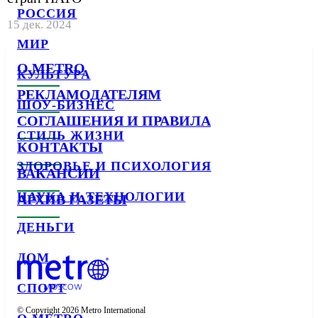
РОССИЯ
15 дек. 2024
МИР
О METRO
КУЛЬТУРА
РЕКЛАМОДАТЕЛЯМ
ШОУ-БИЗНЕС
СОГЛАШЕНИЯ И ПРАВИЛА
СТИЛЬ ЖИЗНИ
КОНТАКТЫ
ЗДОРОВЬЕ И ПСИХОЛОГИЯ
ВАКАНСИИ
НАУКА И ТЕХНОЛОГИИ
АРХИВ ГАЗЕТЫ
ДЕНЬГИ
ДОМ
СПОРТ
© Copyright 2026 Metro International
