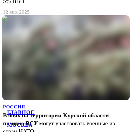
5% ВВП
12 янв. 2025
РОССИЯ
ГЛАВНОЕ
В боях на территории Курской области
помимо ВСУ
могут участвовать военные из
МОСКВА
стран НАТО