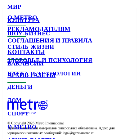
МИР
О METRO
КУЛЬТУРА
РЕКЛАМОДАТЕЛЯМ
ШОУ-БИЗНЕС
СОГЛАШЕНИЯ И ПРАВИЛА
СТИЛЬ ЖИЗНИ
КОНТАКТЫ
ЗДОРОВЬЕ И ПСИХОЛОГИЯ
ВАКАНСИИ
НАУКА И ТЕХНОЛОГИИ
АРХИВ ГАЗЕТЫ
ДЕНЬГИ
ДОМ
СПОРТ
© Copyright 2026 Metro International

О METRO
При использовании материалов гиперссылка обязательна. Адрес для 
юридически значимых сообщений: 