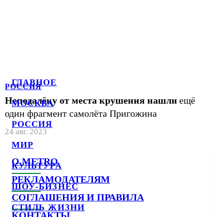
ГЛАВНОЕ
РОССИЯ
Неподалёку от места крушения нашли
ещё
МОСКВА
один фрагмент самолёта Пригожина
РОССИЯ
24 авг. 2023
МИР
О METRO
КУЛЬТУРА
РЕКЛАМОДАТЕЛЯМ
ШОУ-БИЗНЕС
СОГЛАШЕНИЯ И ПРАВИЛА
СТИЛЬ ЖИЗНИ
КОНТАКТЫ