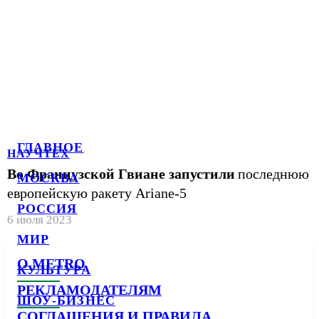
ГЛАВНОЕ
НАУЧТЕХ
Во Французской Гвиане запустили
последнюю
МОСКВА
европейскую ракету Ariane-5
РОССИЯ
6 июля 2023
МИР
О METRO
КУЛЬТУРА
РЕКЛАМОДАТЕЛЯМ
ШОУ-БИЗНЕС
СОГЛАШЕНИЯ И ПРАВИЛА