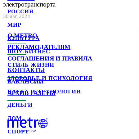
электротранспорта
РОССИЯ
30 авг. 2024
МИР
О METRO
КУЛЬТУРА
РЕКЛАМОДАТЕЛЯМ
ШОУ-БИЗНЕС
СОГЛАШЕНИЯ И ПРАВИЛА
СТИЛЬ ЖИЗНИ
КОНТАКТЫ
ЗДОРОВЬЕ И ПСИХОЛОГИЯ
ВАКАНСИИ
НАУКА И ТЕХНОЛОГИИ
АРХИВ ГАЗЕТЫ
ДЕНЬГИ
ДОМ
СПОРТ