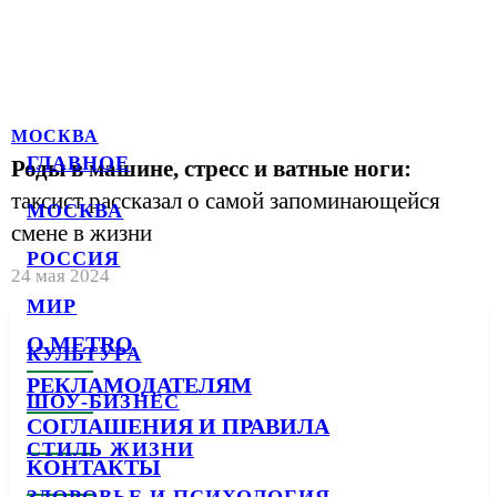
МОСКВА
ГЛАВНОЕ
Роды в машине, стресс и ватные ноги:
таксист рассказал о самой запоминающейся
МОСКВА
смене в жизни
РОССИЯ
24 мая 2024
МИР
О METRO
КУЛЬТУРА
РЕКЛАМОДАТЕЛЯМ
ШОУ-БИЗНЕС
СОГЛАШЕНИЯ И ПРАВИЛА
СТИЛЬ ЖИЗНИ
КОНТАКТЫ