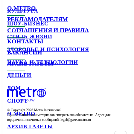
О METRO
КУЛЬТУРА
РЕКЛАМОДАТЕЛЯМ
ШОУ-БИЗНЕС
СОГЛАШЕНИЯ И ПРАВИЛА
СТИЛЬ ЖИЗНИ
КОНТАКТЫ
ЗДОРОВЬЕ И ПСИХОЛОГИЯ
ВАКАНСИИ
НАУКА И ТЕХНОЛОГИИ
АРХИВ ГАЗЕТЫ
ДЕНЬГИ
ДОМ
СПОРТ
© Copyright 2026 Metro International

О METRO
При использовании материалов гиперссылка обязательна. Адрес для 
юридически значимых сообщений: 
АРХИВ ГАЗЕТЫ