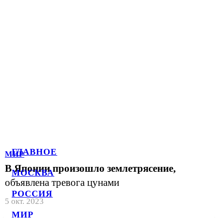
ГЛАВНОЕ
МИР
В Японии произошло землетрясение,
МОСКВА
объявлена тревога цунами
РОССИЯ
5 окт. 2023
МИР