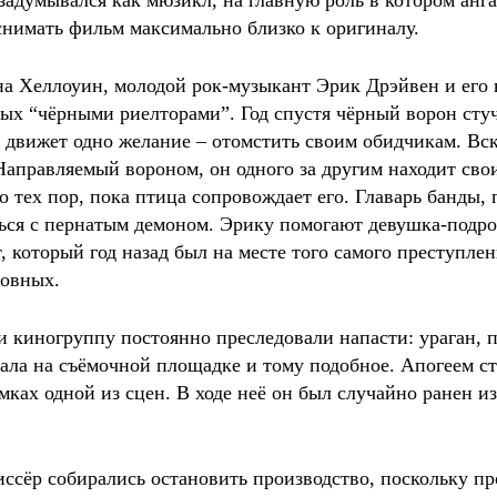
 задумывался как мюзикл, на главную роль в котором ан
снимать фильм максимально близко к оригиналу.
на Хеллоуин, молодой рок-музыкант Эрик Дрэйвен и его
тых “чёрными риелторами”. Год спустя чёрный ворон сту
м движет одно желание – отомстить своим обидчикам. Вс
аправляемый вороном, он одного за другим находит свои
 тех пор, пока птица сопровождает его. Главарь банды, 
ться с пернатым демоном. Эрику помогают девушка-подро
 который год назад был на месте того самого преступлен
новных.
 и киногруппу постоянно преследовали напасти: ураган,
ала на съёмочной площадке и тому подобное. Апогеем ст
ёмках одной из сцен. В ходе неё он был случайно ранен 
ссёр собирались остановить производство, поскольку пр