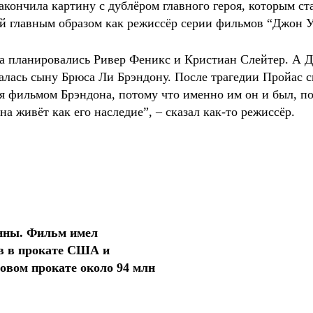
акончила картину с дублёром главного героя, которым ст
ый главным образом как режиссёр серии фильмов “Джон У
а планировались Ривер Феникс и Кристиан Слейтер. А Д
талась сыну Брюса Ли Брэндону. После трагедии Пройас 
лся фильмом Брэндона, потому что именно им он и был, по
на живёт как его наследие”, – сказал как-то режиссёр.
тины. Фильм имел
ав в прокате США и
овом прокате около 94 млн