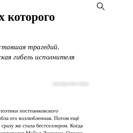
х которого
ставшая трагедий.
кая гибель исполнителя
Кадр из фильма "Ворон" / Miramax
поэтики постпанковского
гибла его возлюбленная. Потом ещё
 сразу же стала бестселлером. Когда