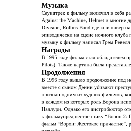
Музыка
Саундтрек к фильму включил в себя раб
Against the Machine, Helmet и многие 
Division, Rollins Band сделали кавер на
эпизодически на сцене ночного клуба
музыку к фильму написал Грэм Ревелл
Награды
В 1995 году фильм стал обладателем 
Pilots). Также картина была предста
Продолжения
В 1996 году вышло продолжение под на
вместе с сыном Дэнни убивают престу
признан одним из худших фильмов, ког
в каждом из которых роль Ворона испо
Наллури. Однако его дистрибьютор от
к фильмупредшественнику “Ворон 2: Г
фильм “Ворон: Жестокое причастие”, 