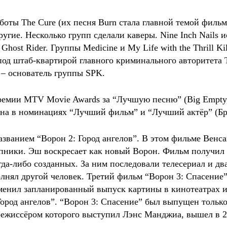
оты The Cure (их песня Burn стала главной темой фильма
другие. Несколько групп сделали каверы. Nine Inch Nails
 Ghost Rider. Группы Medicine и My Life with the Thrill K
 под штаб-квартирой главного криминального авторитета
 – основатель группы SPK.
премии MTV Movie Awards за “Лучшую песню” (Big Empty
влена в номинациях “Лучший фильм” и “Лучший актёр” (
званием “Ворон 2: Город ангелов”. В этом фильме Венса
пники. Эш воскресает как новый Ворон. Фильм получил
да-либо созданных. За ним последовали телесериал и дв
лнял другой человек. Третий фильм “Ворон 3: Спасение” 
менил запланированный выпуск картины в кинотеатрах и
ород ангелов”. “Ворон 3: Спасение” был выпущен только
режиссёром которого выступил Лэнс Манджиа, вышел в 2