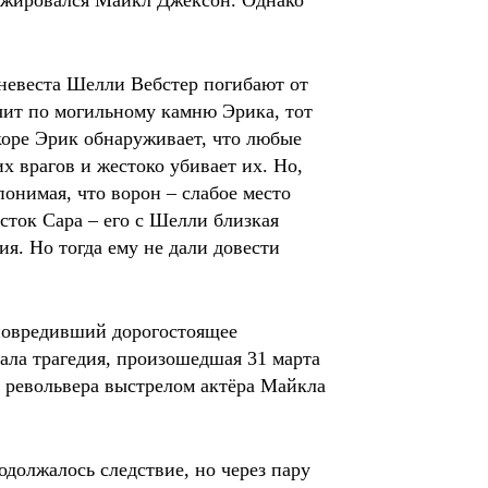
гажировался Майкл Джексон. Однако
 невеста Шелли Вебстер погибают от
чит по могильному камню Эрика, тот
коре Эрик обнаруживает, что любые
х врагов и жестоко убивает их. Но,
понимая, что ворон – слабое место
сток Сара – его с Шелли близкая
ия. Но тогда ему не дали довести
 повредивший дорогостоящее
ала трагедия, произошедшая 31 марта
из револьвера выстрелом актёра Майкла
одолжалось следствие, но через пару