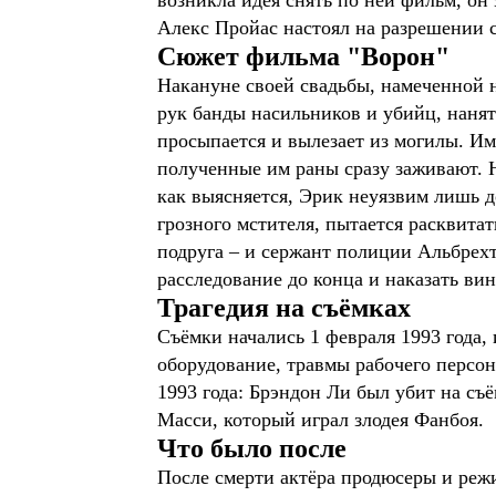
возникла идея снять по ней фильм, он
Алекс Пройас настоял на разрешении 
Сюжет фильма "Ворон"
Накануне своей свадьбы, намеченной 
рук банды насильников и убийц, наня
просыпается и вылезает из могилы. И
полученные им раны сразу заживают. Н
как выясняется, Эрик неуязвим лишь до
грозного мстителя, пытается расквита
подруга – и сержант полиции Альбрехт,
расследование до конца и наказать ви
Трагедия на съёмках
Съёмки начались 1 февраля 1993 года,
оборудование, травмы рабочего персон
1993 года: Брэндон Ли был убит на съ
Масси, который играл злодея Фанбоя.
Что было после
После смерти актёра продюсеры и режи