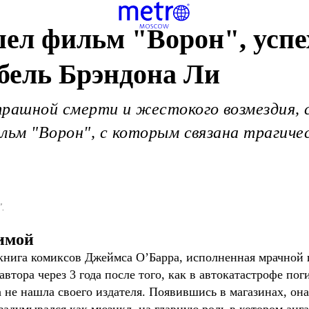
шел фильм "Ворон", успе
бель Брэндона Ли
трашной смерти и жестокого возмездия, 
льм "Ворон", с которым связана трагичес
".
имой
 книга комиксов Джеймса О’Барра, исполненная мрачной 
втора через 3 года после того, как в автокатастрофе по
а не нашла своего издателя. Появившись в магазинах, она