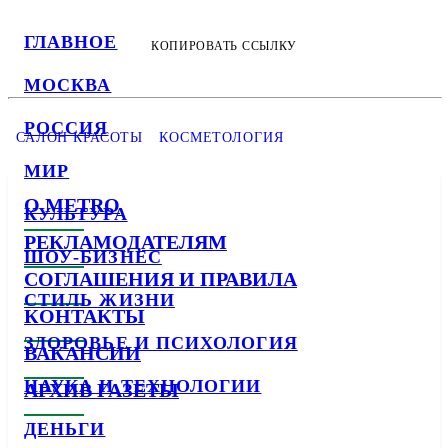
ГЛАВНОЕ
КОПИРОВАТЬ ССЫЛКУ
МОСКВА
РОССИЯ
САЛОН КРАСОТЫ
КОСМЕТОЛОГИЯ
МИР
О METRO
КУЛЬТУРА
РЕКЛАМОДАТЕЛЯМ
ШОУ-БИЗНЕС
СОГЛАШЕНИЯ И ПРАВИЛА
СТИЛЬ ЖИЗНИ
КОНТАКТЫ
ЗДОРОВЬЕ И ПСИХОЛОГИЯ
ВАКАНСИИ
НАУКА И ТЕХНОЛОГИИ
АРХИВ ГАЗЕТЫ
ДЕНЬГИ