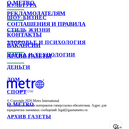
О METRO
КУЛЬТУРА
РЕКЛАМОДАТЕЛЯМ
ШОУ-БИЗНЕС
СОГЛАШЕНИЯ И ПРАВИЛА
СТИЛЬ ЖИЗНИ
КОНТАКТЫ
ЗДОРОВЬЕ И ПСИХОЛОГИЯ
ВАКАНСИИ
НАУКА И ТЕХНОЛОГИИ
АРХИВ ГАЗЕТЫ
ДЕНЬГИ
ДОМ
СПОРТ
© Copyright 2026 Metro International

О METRO
При использовании материалов гиперссылка обязательна. Адрес для 
юридически значимых сообщений: 
АРХИВ ГАЗЕТЫ
16+