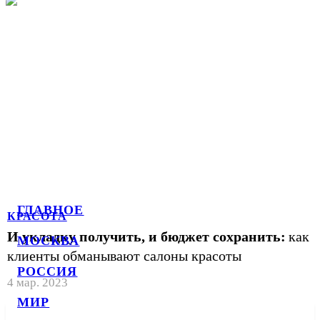
ГЛАВНОЕ
КРАСОТА
И укладку получить, и бюджет сохранить:
как
МОСКВА
клиенты обманывают салоны красоты
РОССИЯ
4 мар. 2023
МИР