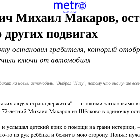
вич Михаил Макаров, ос
о других подвигах
очку остановил грабителя, который отоб
учили ключи от автомобиля
кат на новый автомобиль. "Выбрал "Ниву", потому что она лучше всего
а таких людях страна держится" — с такими заголовками 
 72-летний Михаил Макаров из Щёлково в одиночку оста
а и услышал детский крик о помощи на грани истерики,
то-то из рук ребёнка и бежит в мою сторону. Понял: нуж