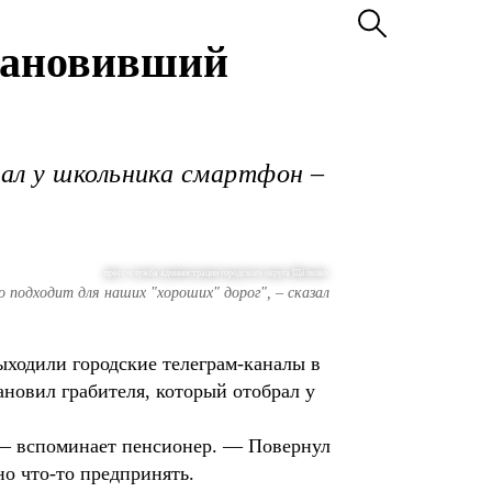
тановивший
рал у школьника смартфон –
пресс-служба администрации городского округа Щёлково
 подходит для наших "хороших" дорог", – сказал
выходили городские телеграм-каналы в
новил грабителя, который отобрал у
 — вспоминает пенсионер. — Повернул
но что-то предпринять.