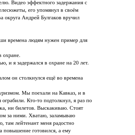
елю. Видео эффектного задержания с
телесюжеты, его упомянул в своём
ва округа Андрей Булгаков вручил
наши времена людям нужен пример для
в охране.
, и я задержался в охране на 20 лет.
алом он столкнулся ещё во времена
ризмом. Мы поехали на Кавказ, и в
 ограбили. Кто-то подтолкнул, я раз по
а, ни билетов. Выскакиваю. Стоят
гом за ними. Хватаю, заламываю
ю, там лейтенант меня радостно
на повышение готовился, а ему