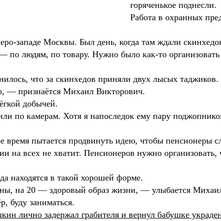
горяченькое поднесли.
Работа в охранных пре
еро-западе Москвы. Был день, когда там ждали скинхедов
 — по людям, по товару. Нужно было как-то организовать
нилось, что за скинхедов приняли двух лысых таджиков.
но, — признаётся Михаил Викторович.
лёгкой добычей.
или по камерам. Хотя я напоследок ему пару поджопников
 время пытается продвинуть идею, чтобы пенсионеры сл
 на всех не хватит. Пенсионеров нужно организовать, ч
года находятся в такой хорошей форме.
ны, на 20 — здоровый образ жизни, — улыбается Михаил
р, буду заниматься.
ин лично задержал грабителя и вернул бабушке украд