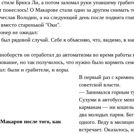
 стиле Брюса Ли, а потом заломал руки упавшему грабит
т понеслось! О Макарове стали один за другим снимать 
еслав Володин, а на следующий день после подвига гла
вместо старенькой "Оки".
онер не ожидал:
был рядовой случай. Себе я объясняю, что, видимо, в 
иноборств он отработал до автоматизма во время работы 
вание, но так получилось, что нужно было кормить семью
ал: были и грабители, и воры.
В первый раз с кримин
советской власти.
— Занимался горным ту
Сухуми в автобусе меня
карманам — ни кошельк
два молодых парня. Бе
акаров после того, как
одного. Веду в милици
встречает. Оказалось, 