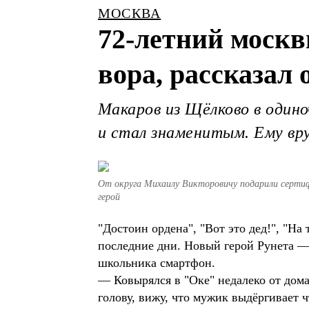
МОСКВА
72-летний моск
вора, рассказал 
Макаров из Щёлково в один
и стал знаменитым. Ему вр
От округа Михаилу Викторовичу подарили сертифи
герой
"Достоин ордена", "Вот это дед!", "Н
последние дни. Новый герой Рунета —
школьника смартфон.
— Ковырялся в "Оке" недалеко от дом
голову, вижу, что мужик выдёргивает ч