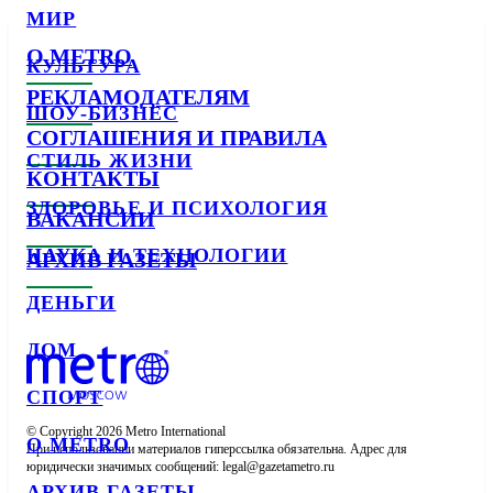
МИР
О METRO
КУЛЬТУРА
РЕКЛАМОДАТЕЛЯМ
ШОУ-БИЗНЕС
СОГЛАШЕНИЯ И ПРАВИЛА
СТИЛЬ ЖИЗНИ
КОНТАКТЫ
ЗДОРОВЬЕ И ПСИХОЛОГИЯ
ВАКАНСИИ
НАУКА И ТЕХНОЛОГИИ
АРХИВ ГАЗЕТЫ
ДЕНЬГИ
ДОМ
СПОРТ
© Copyright 2026 Metro International

О METRO
При использовании материалов гиперссылка обязательна. Адрес для 
юридически значимых сообщений: 
АРХИВ ГАЗЕТЫ