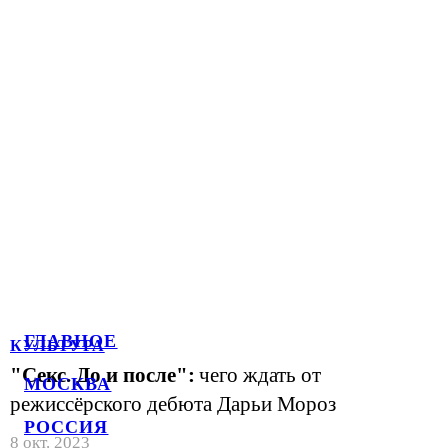
ГЛАВНОЕ
КУЛЬТУРА
"Секс. До и после":
чего ждать от
МОСКВА
режиссёрского дебюта Дарьи Мороз
РОССИЯ
8 окт. 2023