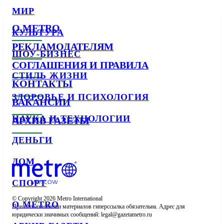
МИР
О METRO
КУЛЬТУРА
РЕКЛАМОДАТЕЛЯМ
ШОУ-БИЗНЕС
СОГЛАШЕНИЯ И ПРАВИЛА
СТИЛЬ ЖИЗНИ
КОНТАКТЫ
ЗДОРОВЬЕ И ПСИХОЛОГИЯ
ВАКАНСИИ
НАУКА И ТЕХНОЛОГИИ
АРХИВ ГАЗЕТЫ
ДЕНЬГИ
ДОМ
СПОРТ
© Copyright 2026 Metro International

О METRO
При использовании материалов гиперссылка обязательна. Адрес для 
юридически значимых сообщений: 