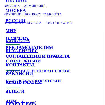
ГЛАВНОЕ
ВВС США
АРМИЯ США
МОСКВА
КРУШЕНИЕ БОЕВОГО САМОЛЁТА
РОССИЯ
ПАДЕНИЕ САМОЛЁТА
ЮЖНАЯ КОРЕЯ
МИР
О METRO
КУЛЬТУРА
РЕКЛАМОДАТЕЛЯМ
ШОУ-БИЗНЕС
СОГЛАШЕНИЯ И ПРАВИЛА
СТИЛЬ ЖИЗНИ
КОНТАКТЫ
ЗДОРОВЬЕ И ПСИХОЛОГИЯ
ВАКАНСИИ
НАУКА И ТЕХНОЛОГИИ
АРХИВ ГАЗЕТЫ
ДЕНЬГИ
ДОМ