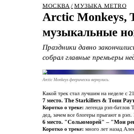
МОСКВА
МУЗЫКА METRO
Arctic Monkeys, 
музыкальные но
Праздники давно закончилис
собрал главные премьеры не
Arctic Monkeys феерически вернулись.
Какой трек стал лучшим на неделе с 21
7 место. The Starkillers & Тони Ра
Коротко о треке:
легенда рэп-батлов 
дед, зачем все блогеры прыгают в рэп.
6 место. "Сольюморей" – "Мои р
Коротко о треке:
много лет назад Але