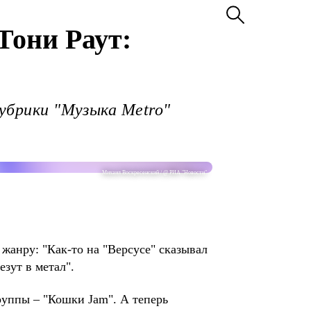
 Тони Раут:
рубрики "Музыка Metro"
Михаил Воскресенский / @ РИА "Новости"
жанру: "Как-то на "Версусе" сказывал
езут в метал".
руппы – "Кошки Jam". А теперь