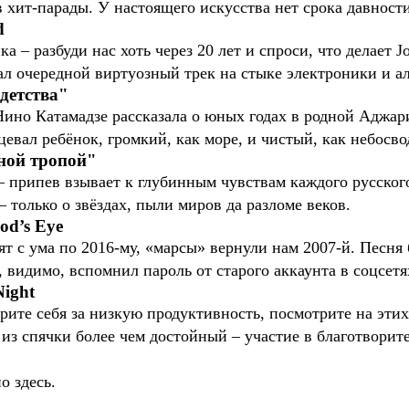
в хит-парады. У настоящего искусства нет срока давнос
d
 – разбуди нас хоть через 20 лет и спроси, что делает Jo
л очередной виртуозный трек на стыке электроники и а
 детства"
ино Катамадзе рассказала о юных годах в родной Аджари
цевал ребёнок, громкий, как море, и чистый, как небосво
дной тропой"
 – припев взывает к глубинным чувствам каждого русского
– только о звёздах, пыли миров да разломе веков.
od’s Eye
ят с ума по 2016-му, «марсы» вернули нам 2007-й. Песня 
 видимо, вспомнил пароль от старого аккаунта в соцсетя
Night
орите себя за низкую продуктивность, посмотрите на эт
 из спячки более чем достойный – участие в благотворит
 здесь.