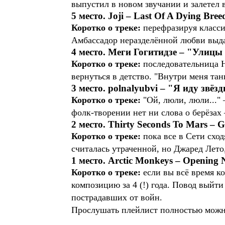
выпустил в новом звучании и залетел 
5 место. Joji – Last Of A Dying Bree
Коротко о треке:
перефразируя классика
Амбассадор неразделённой любви выда
4 место. Меги Гогитидзе – "Улицы
Коротко о треке:
последовательница Н
вернуться в детство. "Внутри меня тан
3 место. polnalyubvi – "Я иду звёз
Коротко о треке:
"Ой, люли, люли..."
фолк-творении нет ни слова о берёзах 
2 место. Thirty Seconds To Mars – G
Коротко о треке:
пока все в Сети сход
считалась утраченной, но Джаред Лето,
1 место. Arctic Monkeys – Opening 
Коротко о треке:
если вы всё время к
композицию за 4 (!) года. Повод выйти
пострадавших от войн.
Прослушать плейлист полностью можно