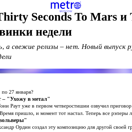
Thirty Seconds To Mars и
винки недели
ь, а свежие релизы – нет. Новый выпуск 
дели
 по 27 января?
ут – "Ухожу в метал"
Тони Раут уже в первом четверостишии озвучил приговор 
 Время пришло, и момент тот настал. Теперь все рэперы л
евольверы"
ксандр Ордин создал эту композицию для другой своей г