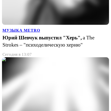
МУЗЫКА METRO
Юрий Шевчук выпустил "Херь",
а The
Strokes – "психоделическую херню"
Сегодня в 13:07