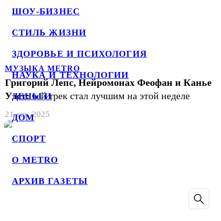
ШОУ-БИЗНЕС
СТИЛЬ ЖИЗНИ
ЗДОРОВЬЕ И ПСИХОЛОГИЯ
МУЗЫКА METRO
НАУКА И ТЕХНОЛОГИИ
Григорий Лепс, Нейромонах Феофан и Канье
Уэст:
чей трек стал лучшим на этой неделе
ДЕНЬГИ
21 дек. 2025
ДОМ
СПОРТ
О METRO
АРХИВ ГАЗЕТЫ