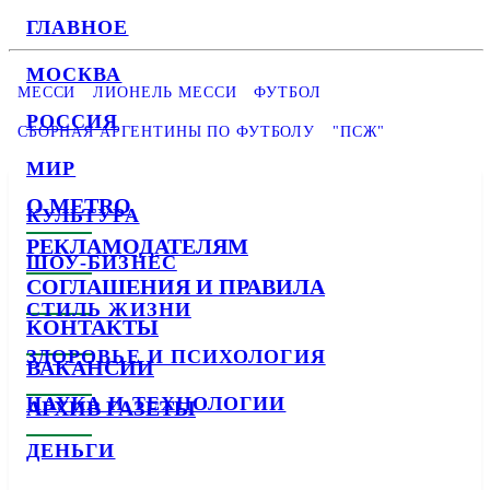
ГЛАВНОЕ
МОСКВА
МЕССИ
ЛИОНЕЛЬ МЕССИ
ФУТБОЛ
РОССИЯ
СБОРНАЯ АРГЕНТИНЫ ПО ФУТБОЛУ
"ПСЖ"
МИР
О METRO
КУЛЬТУРА
РЕКЛАМОДАТЕЛЯМ
ШОУ-БИЗНЕС
СОГЛАШЕНИЯ И ПРАВИЛА
СТИЛЬ ЖИЗНИ
КОНТАКТЫ
ЗДОРОВЬЕ И ПСИХОЛОГИЯ
ВАКАНСИИ
НАУКА И ТЕХНОЛОГИИ
АРХИВ ГАЗЕТЫ
ДЕНЬГИ