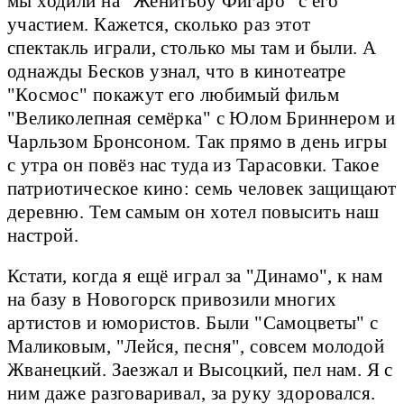
мы ходили на "Женитьбу Фигаро" с его
участием. Кажется, сколько раз этот
спектакль играли, столько мы там и были. А
однажды Бесков узнал, что в кинотеатре
"Космос" покажут его любимый фильм
"Великолепная семёрка" с Юлом Бриннером и
Чарльзом Бронсоном. Так прямо в день игры
с утра он повёз нас туда из Тарасовки. Такое
патриотическое кино: семь человек защищают
деревню. Тем самым он хотел повысить наш
настрой.
Кстати, когда я ещё играл за "Динамо", к нам
на базу в Новогорск привозили многих
артистов и юмористов. Были "Самоцветы" с
Маликовым, "Лейся, песня", совсем молодой
Жванецкий. Заезжал и Высоцкий, пел нам. Я с
ним даже разговаривал, за руку здоровался.