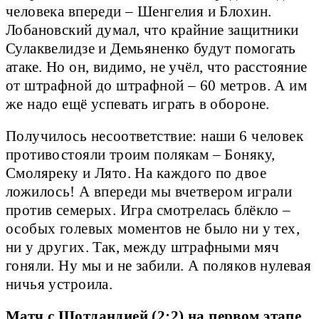
человека впереди – Шенгелия и Блохин.
Лобановский думал, что крайние защитники
Сулаквелидзе и Демьяненко будут помогать
атаке. Но он, видимо, не учёл, что расстояние
от штрафной до штрафной – 60 метров. А им
же надо ещё успевать играть в обороне.
Получилось несоответствие: наши 6 человек
противостояли троим полякам – Боняку,
Смоляреку и Лято. На каждого по двое
ложилось! А впереди мы вчетвером играли
против семерых. Игра смотрелась блёкло –
особых голевых моментов не было ни у тех,
ни у других. Так, между штрафными мяч
гоняли. Ну мы и не забили. А поляков нулевая
ничья устроила.
Матч с Шотландией (2:2) на первом этапе