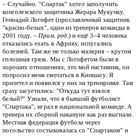
– Случайно. "Спартак" хотел заполучить
конголезского защитника Жерара Мукунку.
Геннадий Логофет (прославленный защитник
"красно-белых", один из тренеров команды в
2001 году. –
Прим. ред.
) и ещё 3–4 человека
отказались ехать в Африку, испугались
болезней. Там же не только малярия – кругом
сплошная грязь. Мы с Логофетом были в
хороших отношениях, это мой наставник, он
попросил меня смотаться в Киншасу. Я
прилетел и появился у них на тренировке. Там
сразу засуетились: "Откуда тут взялся
белый?" Узнали, что я бывший футболист
"Спартака", играл в национальной команде. А
тренера их сборной накануне как раз выгнали.
Местная федерация футбола через
посольство состыковалась со "Спартаком" и