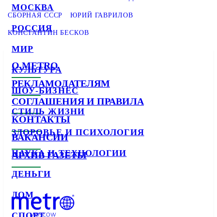
МОСКВА
СБОРНАЯ СССР
ЮРИЙ ГАВРИЛОВ
РОССИЯ
КОНСТАНТИН БЕСКОВ
МИР
О METRO
КУЛЬТУРА
РЕКЛАМОДАТЕЛЯМ
ШОУ-БИЗНЕС
СОГЛАШЕНИЯ И ПРАВИЛА
СТИЛЬ ЖИЗНИ
КОНТАКТЫ
ЗДОРОВЬЕ И ПСИХОЛОГИЯ
ВАКАНСИИ
НАУКА И ТЕХНОЛОГИИ
АРХИВ ГАЗЕТЫ
ДЕНЬГИ
ДОМ
СПОРТ