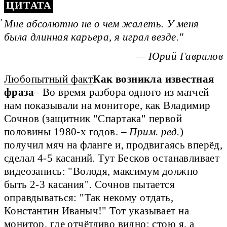
ЦИТАТА
Мне абсолютно не о чем жалеть. У меня
была длинная карьера, я играл везде.
— Юрий Гаврилов
Любопытный факт
Как возникла известная 
фраза
– Во время разбора одного из матчей 
нам показывали на мониторе, как Владимир 
Сочнов (защитник "Спартака" первой 
половины 1980-х годов. –
 Прим. ред.
) 
получил мяч на фланге и, продвигаясь вперёд, 
сделал 4-5 касаний. Тут Бесков останавливает 
видеозапись: "Володя, максимум должно 
быть 2-3 касания". Сочнов пытается 
оправдываться: "Так некому отдать, 
Константин Иваныч!" Тот указывает на 
монитор, где отчётливо видно: стою я, а 