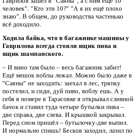
Гаврилов зашёл в "Саяны", а с ним ещё 10
человек". "Кто эти 10?" "А я их ещё плохо
знаю". В общем, до руководства частенько
всё доходило.
Ходила байка, что в багажнике машины у
Гаврилова всегда стояли ящик пива и
ящик шампанского.
– И вино там было – весь багажник забит!
Ещё мешок воблы лежал. Можно было даже в
"Саяны" не заходить: заехал в лес, тряпку
постелил, и сиди, дуй пиво, воблу ешь. А у
себя в номере в Тарасовке я открывал сливной
бачок и ставил туда четыре бутылки пива –
две справа, две слева. И крышкой закрывал.
Перед сном пришёл – бутылочку-две выпил.
И нормально спишь! Бесков заходил, лазил по