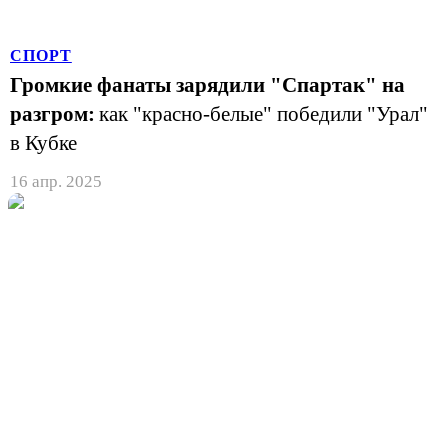
СПОРТ
Громкие фанаты зарядили "Спартак" на
разгром:
как "красно-белые" победили "Урал"
в Кубке
16 апр. 2025