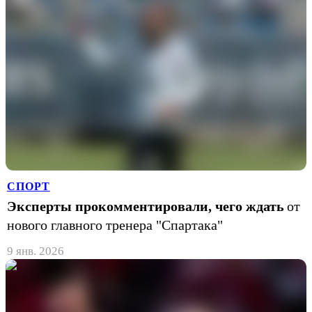
СПОРТ
Эксперты прокомментировали, чего ждать
от
нового главного тренера "Спартака"
9 янв. 2026