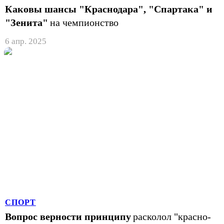
Каковы шансы "Краснодара", "Спартака" и
"Зенита"
на чемпионство
6 апр. 2025
СПОРТ
Вопрос верности принципу
расколол "красно-