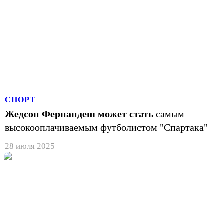
СПОРТ
Жедсон Фернандеш может стать
самым
высокооплачиваемым футболистом "Спартака"
28 июля 2025