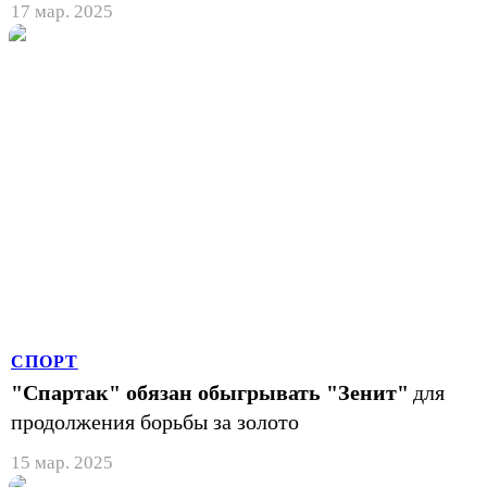
17 мар. 2025
СПОРТ
"Спартак" обязан обыгрывать "Зенит"
для
продолжения борьбы за золото
15 мар. 2025