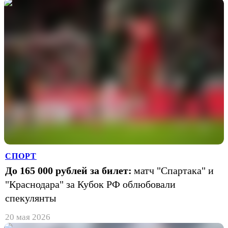
СПОРТ
До 165 000 рублей за билет:
матч "Спартака" и
"Краснодара" за Кубок РФ облюбовали
спекулянты
20 мая 2026