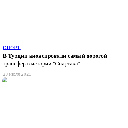
СПОРТ
В Турции анонсировали самый дорогой
трансфер в истории "Спартака"
28 июля 2025