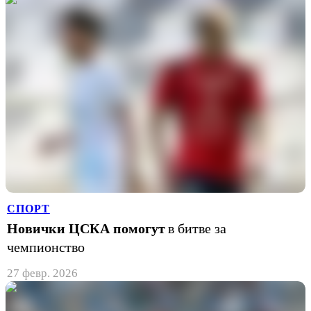
СПОРТ
Новички ЦСКА помогут
в битве за
чемпионство
27 февр. 2026