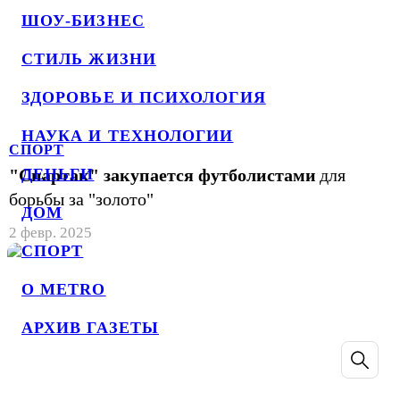
ШОУ-БИЗНЕС
СТИЛЬ ЖИЗНИ
ЗДОРОВЬЕ И ПСИХОЛОГИЯ
НАУКА И ТЕХНОЛОГИИ
СПОРТ
"Спартак" закупается футболистами
для
ДЕНЬГИ
борьбы за "золото"
ДОМ
2 февр. 2025
СПОРТ
О METRO
АРХИВ ГАЗЕТЫ