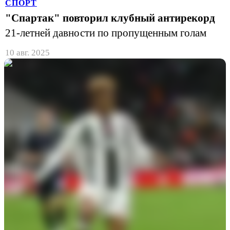
СПОРТ
"Спартак" повторил клубный антирекорд
21-летней давности по пропущенным голам
10 авг. 2025