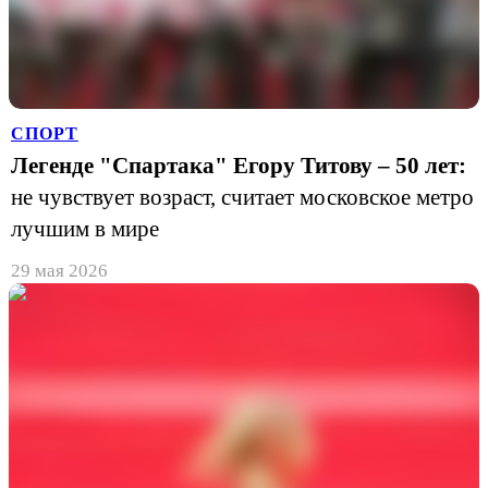
СПОРТ
Легенде "Спартака" Егору Титову – 50 лет:
не чувствует возраст, считает московское метро
лучшим в мире
29 мая 2026