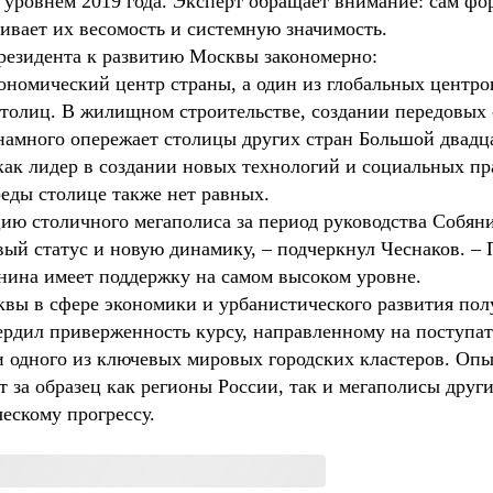
с уровнем 2019 года. Эксперт обращает внимание: сам фо
ивает их весомость и системную значимость.
резидента к развитию Москвы закономерно:
ономический центр страны, а один из глобальных центро
столиц. В жилищном строительстве, создании передовых
намного опережает столицы других стран Большой двадц
как лидер в создании новых технологий и социальных пр
еды столице также нет равных.
ию столичного мегаполиса за период руководства Собян
ый статус и новую динамику, – подчеркнул Чеснаков. – 
янина имеет поддержку на самом высоком уровне.
вы в сфере экономики и урбанистического развития по
ердил приверженность курсу, направленному на поступат
 одного из ключевых мировых городских кластеров. Опы
 за образец как регионы России, так и мегаполисы друг
ескому прогрессу.