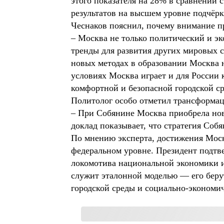
этого показателя на 28% в сравнении 
результатов на высшем уровне подчёрк
Чеснаков пояснил, почему внимание п
– Москва не только политический и эк
тренды для развития других мировых 
новых методах в образовании Москва 
условиях Москва играет и для России 
комфортной и безопасной городской ср
Политолог особо отметил трансформац
– При Собянине Москва приобрела нов
доклад показывает, что стратегия Соб
По мнению эксперта, достижения Моск
федеральном уровне. Президент подтв
локомотива национальной экономики и
служит эталонной моделью — его берут
городской среды и социально‑экономич