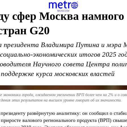
ду сфер Москва намного
стран G20
а президента Владимира Путина и мэра М
социально-экономических итогов 2025 го
уководителя Научного совета Центра пол
 поддержке курса московских властей
 экономики города, ожидаемом увеличении ВРП более чем на 2% и о сово
дения этих результатов на высшем уровне говорит об их значимости.
 президенту развёрнутую аналитику: он сообщил о стаб
 приросте валового регионального продукта (ВРП) свыш