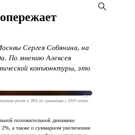
 опережает
осквы Сергея Собянина, на
да. По мнению Алексея
итической конъюнктуры, это
mos.ru
купном росте в 28% по сравнению с 2019 годом.
ильной положительной динамике
е 2%, а также о суммарном увеличении