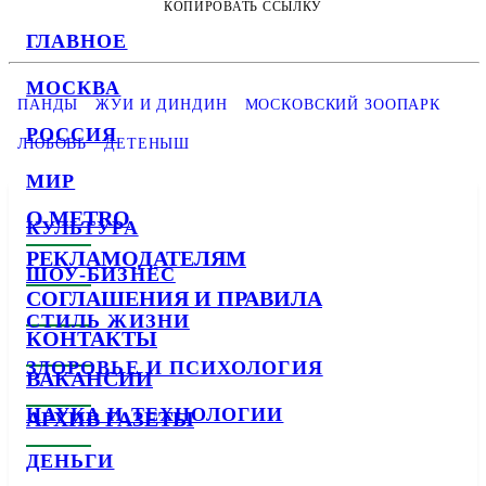
КОПИРОВАТЬ ССЫЛКУ
ГЛАВНОЕ
МОСКВА
ПАНДЫ
ЖУИ И ДИНДИН
МОСКОВСКИЙ ЗООПАРК
РОССИЯ
ЛЮБОВЬ
ДЕТЕНЫШ
МИР
О METRO
КУЛЬТУРА
РЕКЛАМОДАТЕЛЯМ
ШОУ-БИЗНЕС
СОГЛАШЕНИЯ И ПРАВИЛА
СТИЛЬ ЖИЗНИ
КОНТАКТЫ
ЗДОРОВЬЕ И ПСИХОЛОГИЯ
ВАКАНСИИ
НАУКА И ТЕХНОЛОГИИ
АРХИВ ГАЗЕТЫ
ДЕНЬГИ