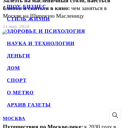
Залезть на масленичный столб, наесться
ШОУ-БИЗНЕС
блинов и сняться в кино:
чем заняться в
Москве на Широкую Масленицу
СТИЛЬ ЖИЗНИ
11 мар. 2024
ЗДОРОВЬЕ И ПСИХОЛОГИЯ
НАУКА И ТЕХНОЛОГИИ
ДЕНЬГИ
ДОМ
СПОРТ
О METRO
АРХИВ ГАЗЕТЫ
МОСКВА
Путешествия по Москве-реке:
к 2030 году в