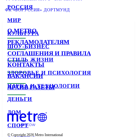
РОССИЯ
ФК «БОРУССИЯ» ДОРТМУНД
МИР
О METRO
КУЛЬТУРА
РЕКЛАМОДАТЕЛЯМ
ШОУ-БИЗНЕС
СОГЛАШЕНИЯ И ПРАВИЛА
СТИЛЬ ЖИЗНИ
КОНТАКТЫ
ЗДОРОВЬЕ И ПСИХОЛОГИЯ
ВАКАНСИИ
НАУКА И ТЕХНОЛОГИИ
АРХИВ ГАЗЕТЫ
ДЕНЬГИ
ДОМ
СПОРТ
© Copyright 2026 Metro International
