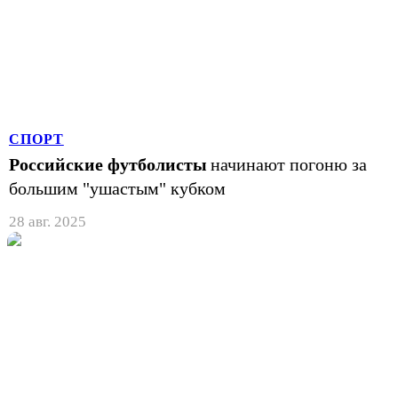
СПОРТ
Российские футболисты
начинают погоню за
большим "ушастым" кубком
28 авг. 2025