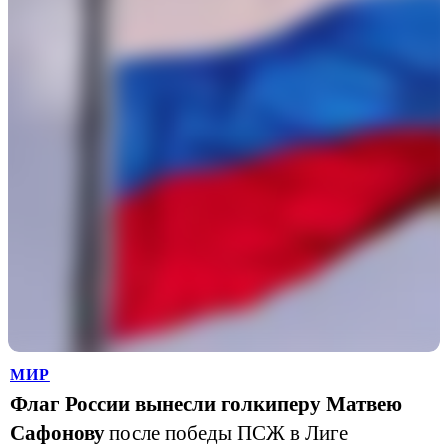
МИР
Флаг России вынесли голкиперу Матвею
Сафонову
после победы ПСЖ в Лиге