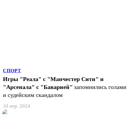
СПОРТ
Игры "Реала" с "Манчестер Сити" и
"Арсенала" с "Баварией"
запомнились голами
и судейским скандалом
10 апр. 2024