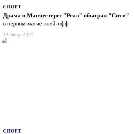
СПОРТ
Драма в Манчестере: "Реал" обыграл "Сити"
в первом матче плей-офф
12 февр. 2025
СПОРТ