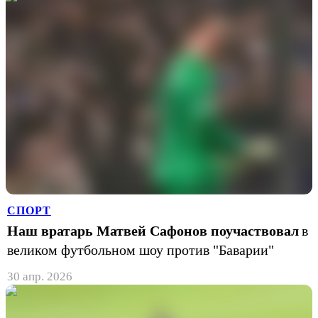
СПОРТ
Наш вратарь Матвей Сафонов поучаствовал
в
великом футбольном шоу против "Баварии"
30 апр. 2026