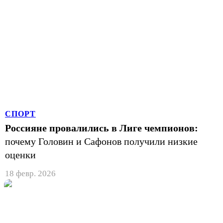
СПОРТ
Россияне провалились в Лиге чемпионов:
почему Головин и Сафонов получили низкие
оценки
18 февр. 2026