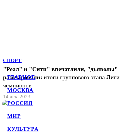
СПОРТ
"Реал" и "Сити" впечатлили, "дьяволы"
разочаровали:
итоги группового этапа Лиги
ГЛАВНОЕ
чемпионов
МОСКВА
14 дек. 2023
РОССИЯ
МИР
КУЛЬТУРА