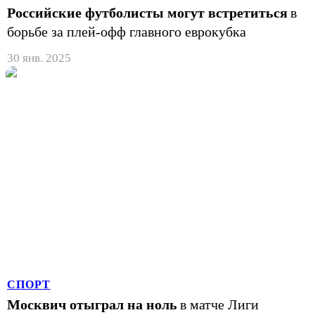
Российские футболисты могут встретиться
в
борьбе за плей-офф главного еврокубка
30 янв. 2025
СПОРТ
Москвич отыграл на ноль
в матче Лиги