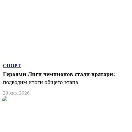
СПОРТ
Героями Лиги чемпионов стали вратари:
подводим итоги общего этапа
29 янв. 2026