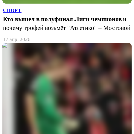
СПОРТ
Кто вышел в полуфинал Лиги чемпионов
и
почему трофей возьмёт "Атлетико" – Мостовой
17 апр. 2026