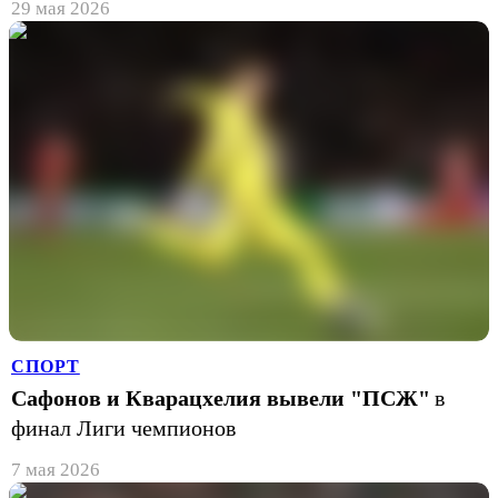
29 мая 2026
СПОРТ
Сафонов и Кварацхелия вывели "ПСЖ"
в
финал Лиги чемпионов
7 мая 2026