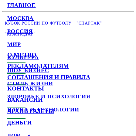
ГЛАВНОЕ
МОСКВА
КУБОК РОССИИ ПО ФУТБОЛУ
"СПАРТАК"
РОССИЯ
"КРАСНОДАР"
МИР
О METRO
КУЛЬТУРА
РЕКЛАМОДАТЕЛЯМ
ШОУ-БИЗНЕС
СОГЛАШЕНИЯ И ПРАВИЛА
СТИЛЬ ЖИЗНИ
КОНТАКТЫ
ЗДОРОВЬЕ И ПСИХОЛОГИЯ
ВАКАНСИИ
НАУКА И ТЕХНОЛОГИИ
АРХИВ ГАЗЕТЫ
ДЕНЬГИ
ДОМ