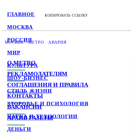
ГЛАВНОЕ
КОПИРОВАТЬ ССЫЛКУ
МОСКВА
РОССИЯ
МОСКВА
МЕТРО
АВАРИЯ
МИР
О METRO
КУЛЬТУРА
РЕКЛАМОДАТЕЛЯМ
ШОУ-БИЗНЕС
СОГЛАШЕНИЯ И ПРАВИЛА
СТИЛЬ ЖИЗНИ
КОНТАКТЫ
ЗДОРОВЬЕ И ПСИХОЛОГИЯ
ВАКАНСИИ
НАУКА И ТЕХНОЛОГИИ
АРХИВ ГАЗЕТЫ
ДЕНЬГИ