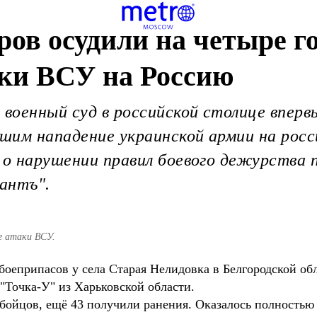
ров осудили на четыре го
аки ВСУ на Россию
оенный суд в российской столице впервы
шим нападение украинской армии на рос
у о нарушении правил боевого дежурства
антъ".
е атаки ВСУ.
 боеприпасов у села Старая Нелидовка в Белгородской о
"Точка-У" из Харьковской области.
 бойцов, ещё 43 получили ранения. Оказалось полностью