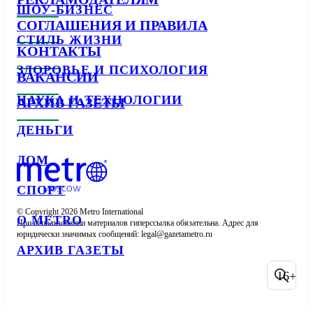
ШОУ-БИЗНЕС
СОГЛАШЕНИЯ И ПРАВИЛА
СТИЛЬ ЖИЗНИ
КОНТАКТЫ
ЗДОРОВЬЕ И ПСИХОЛОГИЯ
ВАКАНСИИ
НАУКА И ТЕХНОЛОГИИ
АРХИВ ГАЗЕТЫ
ДЕНЬГИ
ДОМ
СПОРТ
© Copyright 2026 Metro International

О METRO
При использовании материалов гиперссылка обязательна. Адрес для 
юридически значимых сообщений: 
АРХИВ ГАЗЕТЫ
16+