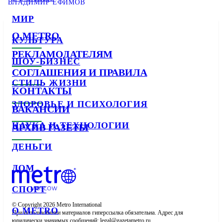
ВЛАДИМИР ЕФИМОВ
МИР
О METRO
КУЛЬТУРА
РЕКЛАМОДАТЕЛЯМ
ШОУ-БИЗНЕС
СОГЛАШЕНИЯ И ПРАВИЛА
СТИЛЬ ЖИЗНИ
КОНТАКТЫ
ЗДОРОВЬЕ И ПСИХОЛОГИЯ
ВАКАНСИИ
НАУКА И ТЕХНОЛОГИИ
АРХИВ ГАЗЕТЫ
ДЕНЬГИ
ДОМ
СПОРТ
© Copyright 2026 Metro International

О METRO
При использовании материалов гиперссылка обязательна. Адрес для 
юридически значимых сообщений: 