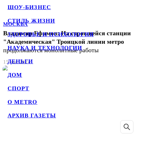
ШОУ-БИЗНЕС
СТИЛЬ ЖИЗНИ
МОСКВА
Владимир Ефимов: На строящейся станции
ЗДОРОВЬЕ И ПСИХОЛОГИЯ
"Академическая" Троицкой линии метро
НАУКА И ТЕХНОЛОГИИ
продолжаются монолитные работы
ДЕНЬГИ
15 авг. 2024
ДОМ
СПОРТ
О METRO
АРХИВ ГАЗЕТЫ