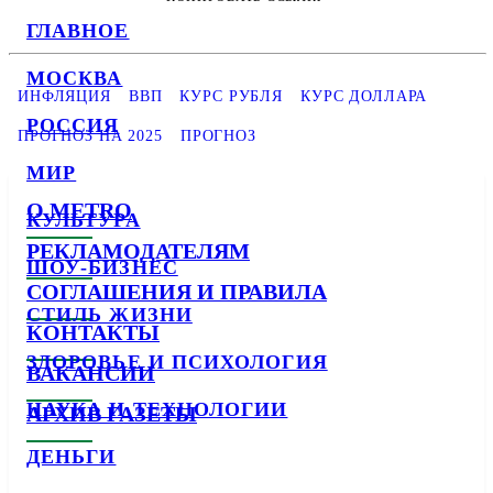
ГЛАВНОЕ
МОСКВА
ИНФЛЯЦИЯ
ВВП
КУРС РУБЛЯ
КУРС ДОЛЛАРА
РОССИЯ
ПРОГНОЗ НА 2025
ПРОГНОЗ
МИР
О METRO
КУЛЬТУРА
РЕКЛАМОДАТЕЛЯМ
ШОУ-БИЗНЕС
СОГЛАШЕНИЯ И ПРАВИЛА
СТИЛЬ ЖИЗНИ
КОНТАКТЫ
ЗДОРОВЬЕ И ПСИХОЛОГИЯ
ВАКАНСИИ
НАУКА И ТЕХНОЛОГИИ
АРХИВ ГАЗЕТЫ
ДЕНЬГИ