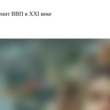
енит ВВП в XXI веке