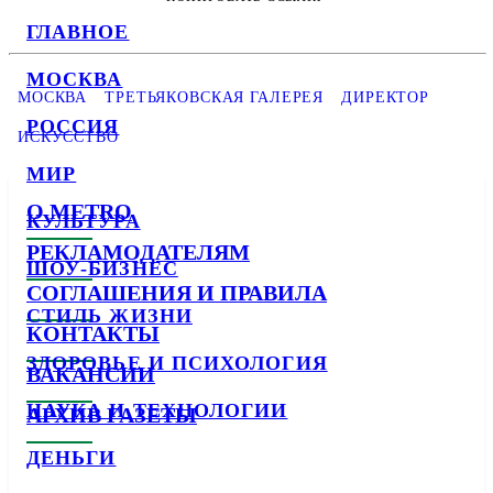
ГЛАВНОЕ
МОСКВА
МОСКВА
ТРЕТЬЯКОВСКАЯ ГАЛЕРЕЯ
ДИРЕКТОР
РОССИЯ
ИСКУССТВО
МИР
О METRO
КУЛЬТУРА
РЕКЛАМОДАТЕЛЯМ
ШОУ-БИЗНЕС
СОГЛАШЕНИЯ И ПРАВИЛА
СТИЛЬ ЖИЗНИ
КОНТАКТЫ
ЗДОРОВЬЕ И ПСИХОЛОГИЯ
ВАКАНСИИ
НАУКА И ТЕХНОЛОГИИ
АРХИВ ГАЗЕТЫ
ДЕНЬГИ